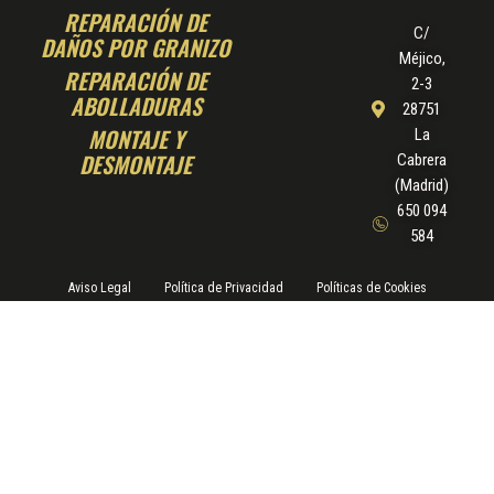
REPARACIÓN DE
C/
DAÑOS POR GRANIZO
Méjico,
REPARACIÓN DE
2-3
ABOLLADURAS
28751
MONTAJE Y
La
DESMONTAJE
Cabrera
(Madrid)
650 094
584
Aviso Legal
Política de Privacidad
Políticas de Cookies